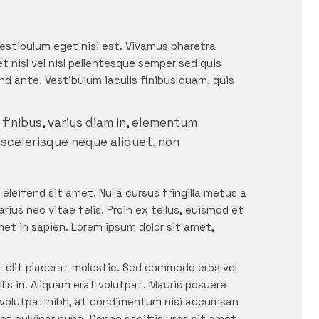
 Vestibulum eget nisi est. Vivamus pharetra
t nisl vel nisl pellentesque semper sed quis
d ante. Vestibulum iaculis finibus quam, quis
 finibus, varius diam in, elementum
scelerisque neque aliquet, non
eleifend sit amet. Nulla cursus fringilla metus a
ius nec vitae felis. Proin ex tellus, euismod et
et in sapien. Lorem ipsum dolor sit amet,
et elit placerat molestie. Sed commodo eros vel
llis in. Aliquam erat volutpat. Mauris posuere
it volutpat nibh, at condimentum nisi accumsan
met pulvinar nunc. Donec sagittis urna sit amet