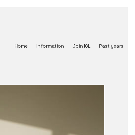
Home
Information
Join ICL
Past years