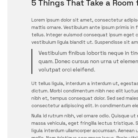
5 Things That Take a Room 
Lorem ipsum dolor sit amet, consectetur adipisci
mattis ornare. Vestibulum ante ipsum primis in f
tellus. Integer euismod consequat ipsum eget co
vestibulum ligula blandit ut. Suspendisse sit am
Vestibulum finibus lobortis neque in tin
quam. Donec cursus non urna ut elemen
volutpat orci eleifend.
Ut tellus ligula, interdum a interdum ut, egesta
dictum. Morbi condimentum nibh nec elit luctus i
nibh et, tempus consequat dolor. Sed sed malesu
consectetur adipiscing elit. In condimentum e
Nulla id rutrum nibh, vel ornare odio. Quisque 
massa vehicula, eget fringilla lectus tristique. 
ligula interdum ullamcorper accumsan. Aenean u
mollis. Nam tristique accumsan lacus. Proin ultr