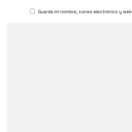
Guarda mi nombre, correo electrónico y web
ICL is an international cosplay competitio
in 201