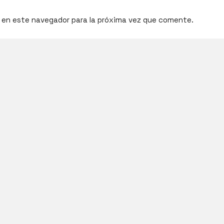
 en este navegador para la próxima vez que comente.
International Cosplay League
n made and organized by Japan Weekend, the biggest conven
7 with 11 international countries from three different cont