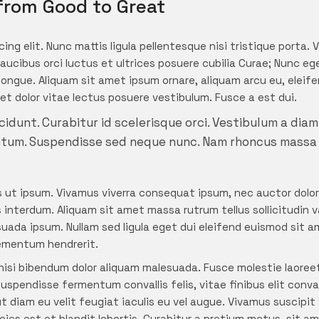
from Good to Great
ng elit. Nunc mattis ligula pellentesque nisi tristique porta.
aucibus orci luctus et ultrices posuere cubilia Curae; Nunc ege
ngue. Aliquam sit amet ipsum ornare, aliquam arcu eu, eleifen
et dolor vitae lectus posuere vestibulum. Fusce a est dui.
cidunt. Curabitur id scelerisque orci. Vestibulum a diam
tum. Suspendisse sed neque nunc. Nam rhoncus massa 
s ut ipsum. Vivamus viverra consequat ipsum, nec auctor dolor 
nterdum. Aliquam sit amet massa rutrum tellus sollicitudin var
ada ipsum. Nullam sed ligula eget dui eleifend euismod sit am
lementum hendrerit.
ut nisi bibendum dolor aliquam malesuada. Fusce molestie laore
Suspendisse fermentum convallis felis, vitae finibus elit conva
t diam eu velit feugiat iaculis eu vel augue. Vivamus suscip
icies est et blandit lobortis. Curabitur a pretium metus, sit a